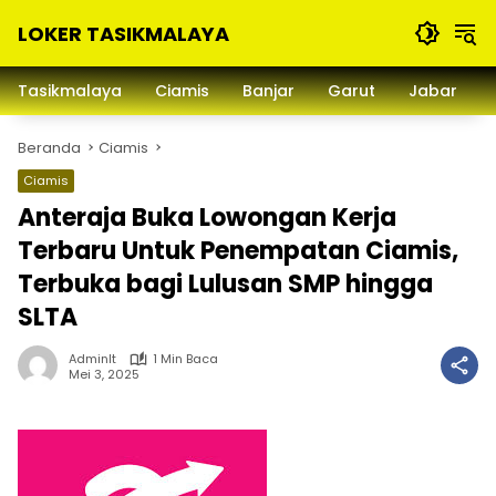
Langsung
LOKER TASIKMALAYA
ke
konten
Info
Lowongan
Tasikmalaya
Ciamis
Banjar
Garut
Jabar
Kerja
Tasikmalaya
Beranda
Ciamis
dan
Sekitarna
Ciamis
Anteraja Buka Lowongan Kerja
Terbaru Untuk Penempatan Ciamis,
Terbuka bagi Lulusan SMP hingga
SLTA
Adminlt
1 Min Baca
Mei 3, 2025