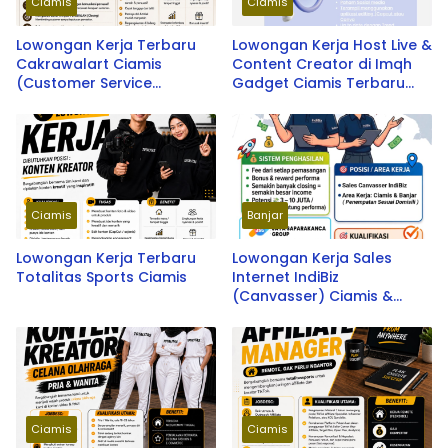
Ciamis
Ciamis
Lowongan Kerja Terbaru
Lowongan Kerja Host Live &
Cakrawalart Ciamis
Content Creator di Imqh
(Customer Service
Gadget Ciamis Terbaru
WhatsApp)
2026
Ciamis
Banjar
Lowongan Kerja Terbaru
Lowongan Kerja Sales
Totalitas Sports Ciamis
Internet IndiBiz
(Canvasser) Ciamis &
Banjar Terbaru 2026
Ciamis
Ciamis