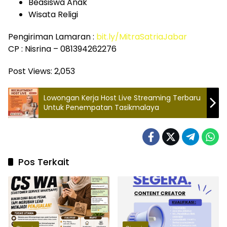
Beasiswa Anak
Wisata Religi
Pengiriman Lamaran :
bit.ly/MitraSatriaJabar
CP : Nisrina – 081394262276
Post Views:
2,053
Lowongan Kerja Host Live Streaming Terbaru
Untuk Penempatan Tasikmalaya
Pos Terkait