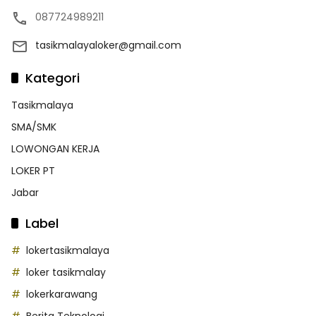
087724989211
tasikmalayaloker@gmail.com
Kategori
Tasikmalaya
SMA/SMK
LOWONGAN KERJA
LOKER PT
Jabar
Label
lokertasikmalaya
loker tasikmalay
lokerkarawang