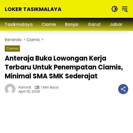
Langsung
LOKER TASIKMALAYA
ke
konten
Info
Lowongan
Tasikmalaya
Ciamis
Banjar
Garut
Jabar
Kerja
Tasikmalaya
Beranda
Ciamis
dan
Sekitarna
Ciamis
Anteraja Buka Lowongan Kerja
Terbaru Untuk Penempatan Ciamis,
Minimal SMA SMK Sederajat
Adminlt
1 Min Baca
April 16, 2025