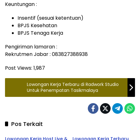
Keuntungan :
Insentif (sesuai ketentuan)
BPJS Kesehatan
BPJS Tenaga Kerja
Pengiriman lamaran :
Rekrutmen Jabar : 083827388938
Post Views:
1,987
Lowongan Kerja Terbaru di Radwork Studio
Untuk Penempatan Tasikmalaya
Pos Terkait
Ciamis
Ciamis
Lowongan Kerja Host Live &
Lowongan Kerja Terbaru