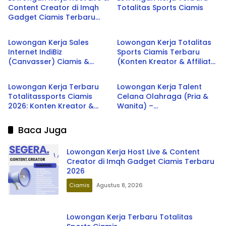
Content Creator di Imqh
Totalitas Sports Ciamis
Gadget Ciamis Terbaru
Banjar
Ciamis
2026
Lowongan Kerja Sales
Lowongan Kerja Totalitas
Internet IndiBiz
Sports Ciamis Terbaru
(Canvasser) Ciamis &
(Konten Kreator & Affiliate
Ciamis
Ciamis
Banjar Terbaru 2026
Manager) 2026
Lowongan Kerja Terbaru
Lowongan Kerja Talent
Totalitassports Ciamis
Celana Olahraga (Pria &
2026: Konten Kreator &
Wanita) –
Affiliate Manager
TOTALITASSPORTS Ciamis
Baca Juga
Lowongan Kerja Host Live & Content
Creator di Imqh Gadget Ciamis Terbaru
2026
Ciamis
Agustus 8, 2026
Lowongan Kerja Terbaru Totalitas