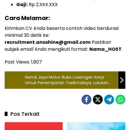
Gaji:
Rp 2.XXX.XXX
Cara Melamar:
Kirimkan CV Anda beserta contoh video berdurasi
minimal 30 detik ke:
recruitment.ansshine@gmail.com
Pastikan
subjek
email
Anda mengikuti format:
Nama_HOST
.
Post Views:
1,607
Netral Jaya Motor Buka Lowongan Kerja
Untuk Penempatan Tasikmalaya, Lulusan
SMK bisa Daftar
Pos Terkait