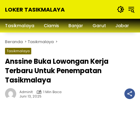
Langsung
LOKER TASIKMALAYA
ke
konten
Info
Lowongan
Tasikmalaya
Ciamis
Banjar
Garut
Jabar
Kerja
Tasikmalaya
Beranda
Tasikmalaya
dan
Sekitarna
Tasikmalaya
Anssine Buka Lowongan Kerja
Terbaru Untuk Penempatan
Tasikmalaya
Adminlt
1 Min Baca
Juni 13, 2025