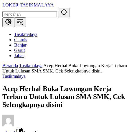
Langsung
LOKER TASIKMALAYA
ke
Info
konten
Lowongan
Kerja
Tasikmalaya
dan
Tasikmalaya
Sekitarna
Ciamis
Banjar
Garut
Jabar
Beranda
Tasikmalaya
Acep Herbal Buka Lowongan Kerja Terbaru
Untuk Lulusan SMA SMK, Cek Selengkapnya disini
Tasikmalaya
Acep Herbal Buka Lowongan Kerja
Terbaru Untuk Lulusan SMA SMK, Cek
Selengkapnya disini