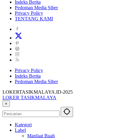
Indeks Berita
Pedoman Media Siber
Privacy Policy
TENTANG KAMI
Privacy Policy
Indeks Berita
Pedoman Media Siber
LOKERTASIKMALAYA.ID-2025
LOKER TASIKMALAYA
Info
×
Lowongan
Kerja
Tasikmalaya
Kategori
dan
Label
Sekitarna
Manfaat Buah