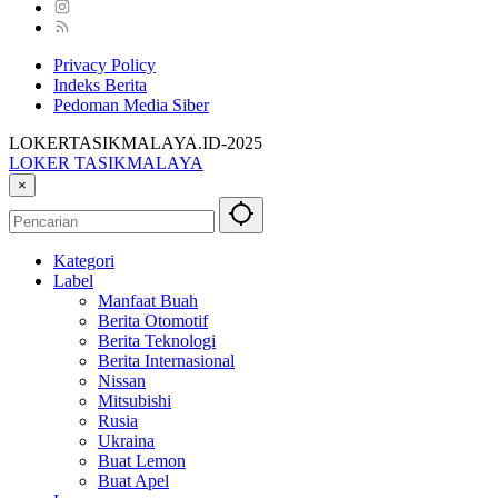
Privacy Policy
Indeks Berita
Pedoman Media Siber
LOKERTASIKMALAYA.ID-2025
LOKER TASIKMALAYA
Info
×
Lowongan
Kerja
Tasikmalaya
Kategori
dan
Label
Sekitarna
Manfaat Buah
Berita Otomotif
Berita Teknologi
Berita Internasional
Nissan
Mitsubishi
Rusia
Ukraina
Buat Lemon
Buat Apel