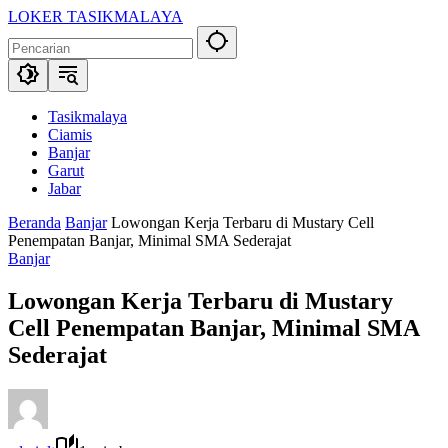
Langsung
LOKER TASIKMALAYA
ke
Info
konten
Lowongan
Kerja
Tasikmalaya
dan
Tasikmalaya
Sekitarna
Ciamis
Banjar
Garut
Jabar
Beranda
Banjar
Lowongan Kerja Terbaru di Mustary Cell
Penempatan Banjar, Minimal SMA Sederajat
Banjar
Lowongan Kerja Terbaru di Mustary
Cell Penempatan Banjar, Minimal SMA
Sederajat